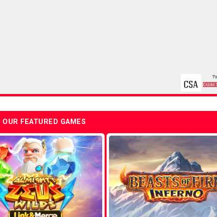
 OUR FEATURED GAMES