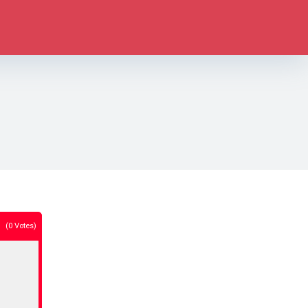
(
0
Votes)