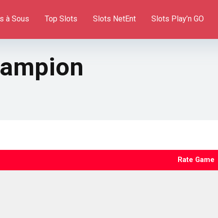
s à Sous
Top Slots
Slots NetEnt
Slots Play’n GO
hampion
Rate Game