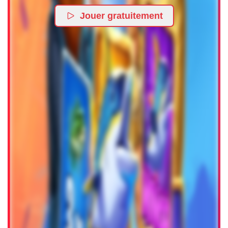
Jouer gratuitement