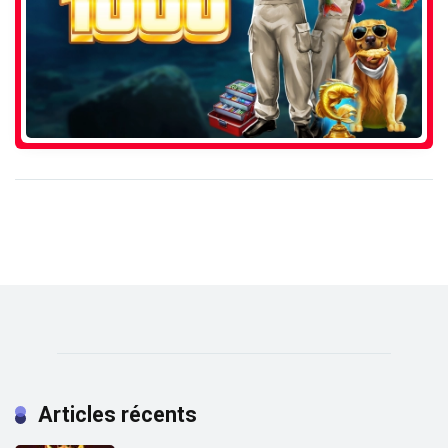
Articles récents