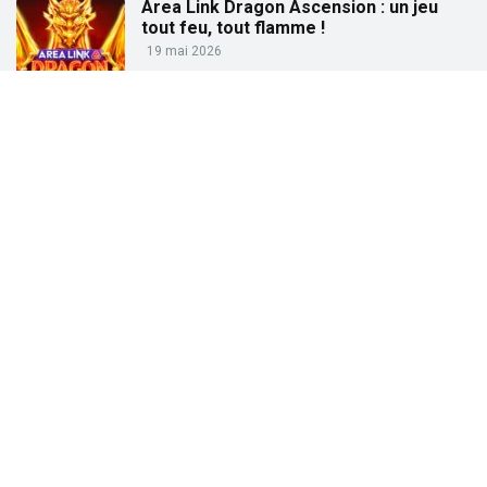
Area Link Dragon Ascension : un jeu
tout feu, tout flamme !
19 mai 2026
Partez à la pêche aux gains avec « Big
Bass Trophy Catch »
21 avril 2026
Partez à la recherche des trésors de
l’Égypte ancienne avec « Tut’s Treasure
Tower » !
25 février 2026
Partez à la conquête des dieux grecs
avec « Gates of Olympus » !
27 janvier 2026