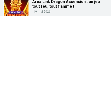
Area Link Dragon Ascension : un jeu
tout feu, tout flamme !
19 mai 2026
Partez à la pêche aux gains avec « Big
Bass Trophy Catch »
21 avril 2026
Partez à la recherche des trésors de
l’Égypte ancienne avec « Tut’s Treasure
Tower » !
25 février 2026
Partez à la conquête des dieux grecs
avec « Gates of Olympus » !
27 janvier 2026