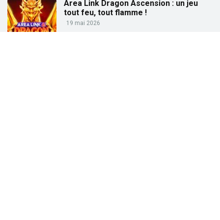
Area Link Dragon Ascension : un jeu
tout feu, tout flamme !
19 mai 2026
Partez à la pêche aux gains avec « Big
Bass Trophy Catch »
21 avril 2026
Partez à la recherche des trésors de
l’Égypte ancienne avec « Tut’s Treasure
Tower » !
25 février 2026
Partez à la conquête des dieux grecs
avec « Gates of Olympus » !
27 janvier 2026