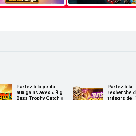
Partez à la pêche
Partez à la
aux gains avec « Big
recherche 
Bass Trophy Catch »
trésors de l
ancienne av
21 avril 2026
« Tut’s Trea
Tower » !
25 février 2026