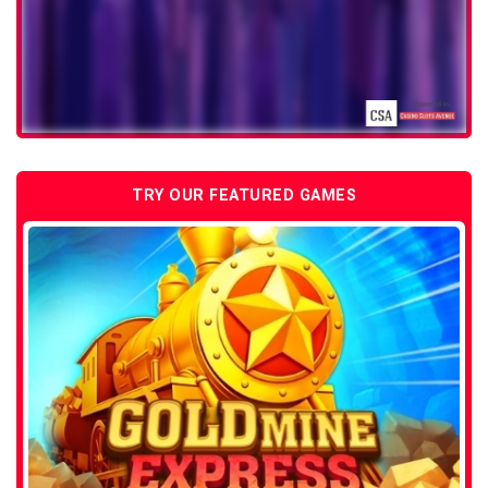
TRY OUR FEATURED GAMES