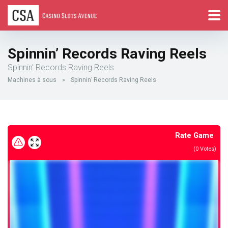
Spinnin’ Records Raving Reels
Spinnin’ Records Raving Reels
Machines à sous
»
Spinnin’ Records Raving Reels
Rate Game
(
0
Votes)