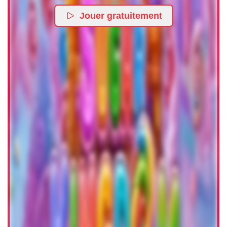
Jouer gratuitement