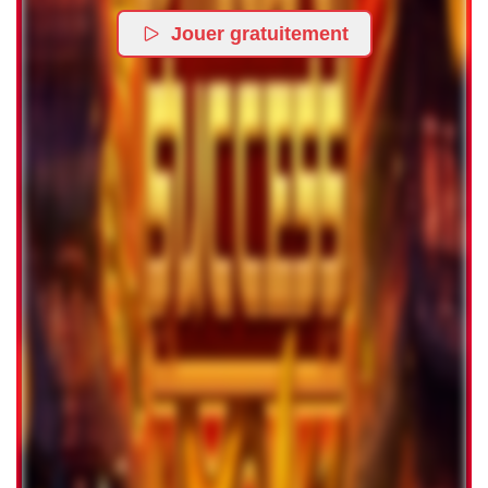
Jouer gratuitement