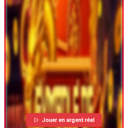
Jouer en argent réel