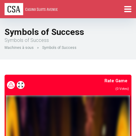
Symbols of Success
Symbols of Success
Machines à sous
»
Symbols of Success
Rate Game
(
0
Votes)