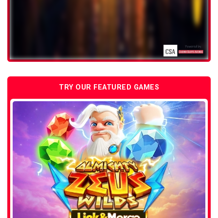
TRY OUR FEATURED GAMES