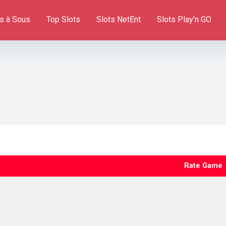
s à Sous
Top Slots
Slots NetEnt
Slots Play’n GO
Rate Game