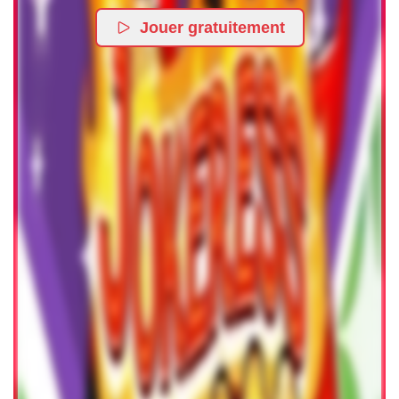
Jouer gratuitement