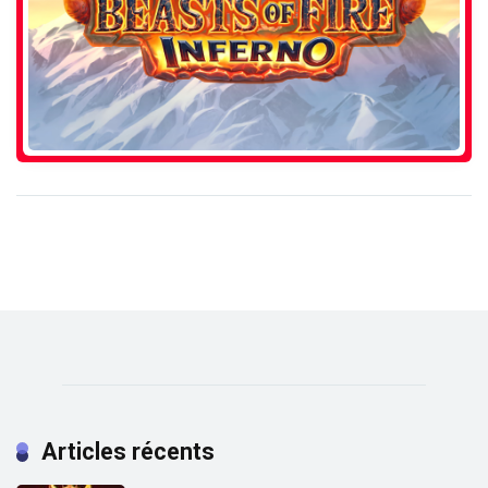
Articles récents