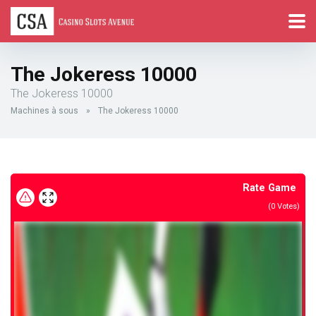
The Jokeress 10000
The Jokeress 10000
Machines à sous
»
The Jokeress 10000
Rate Game
(
0
Votes)