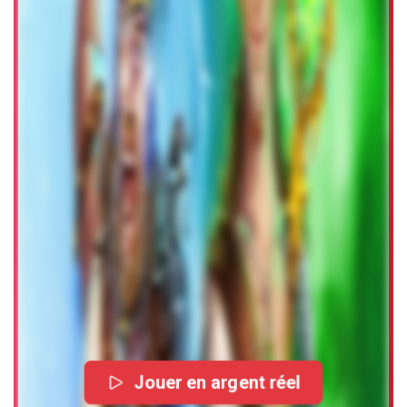
Jouer en argent réel