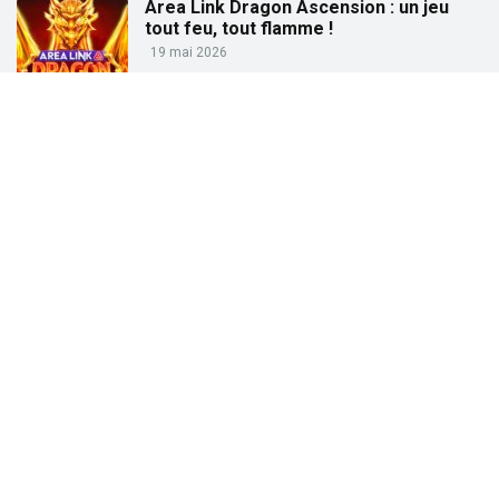
Area Link Dragon Ascension : un jeu
tout feu, tout flamme !
19 mai 2026
Partez à la pêche aux gains avec « Big
Bass Trophy Catch »
21 avril 2026
Partez à la recherche des trésors de
l’Égypte ancienne avec « Tut’s Treasure
Tower » !
25 février 2026
Partez à la conquête des dieux grecs
avec « Gates of Olympus » !
27 janvier 2026