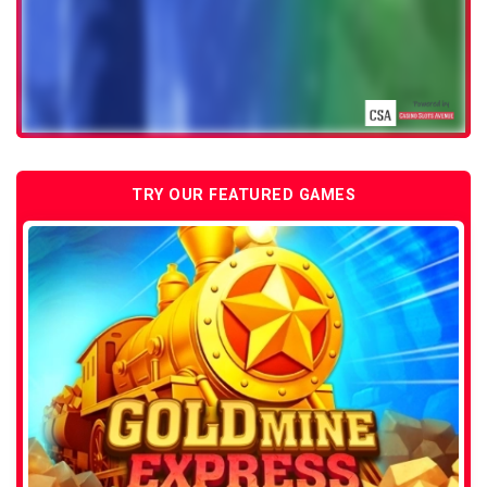
TRY OUR FEATURED GAMES