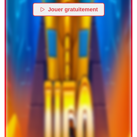
Jouer gratuitement