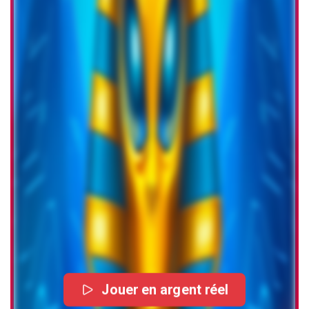
Jouer en argent réel