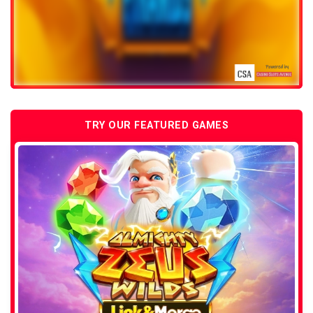
TRY OUR FEATURED GAMES