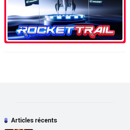
Articles récents