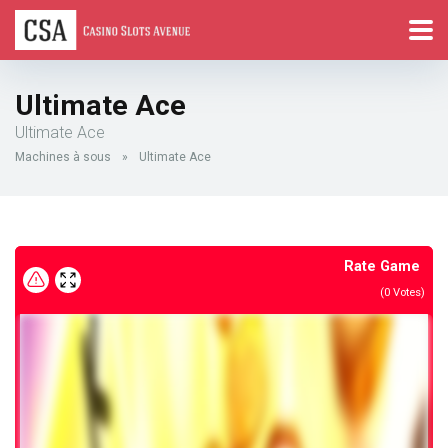
Ultimate Ace
Ultimate Ace
Machines à sous
»
Ultimate Ace
Rate Game
(
0
Votes)