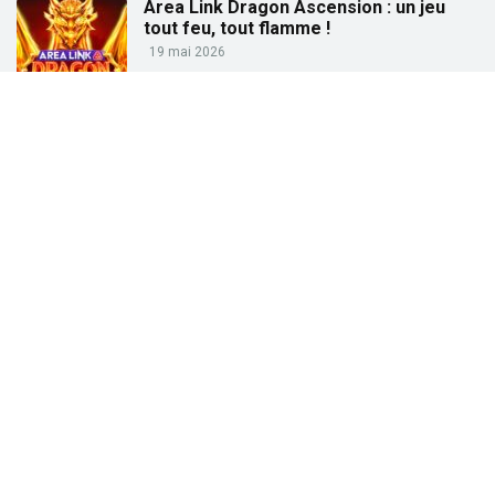
Area Link Dragon Ascension : un jeu
tout feu, tout flamme !
19 mai 2026
Partez à la pêche aux gains avec « Big
Bass Trophy Catch »
21 avril 2026
Partez à la recherche des trésors de
l’Égypte ancienne avec « Tut’s Treasure
Tower » !
25 février 2026
Partez à la conquête des dieux grecs
avec « Gates of Olympus » !
27 janvier 2026