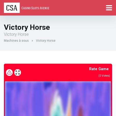
Victory Horse
Victory Horse
Machines à sous
»
Victory Horse
Rate Game
(
0
Votes)