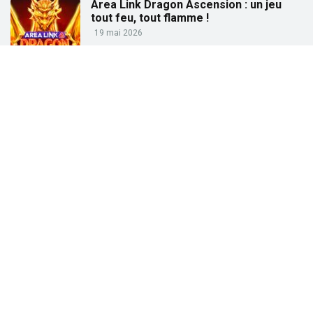
Area Link Dragon Ascension : un jeu
tout feu, tout flamme !
19 mai 2026
Partez à la pêche aux gains avec « Big
Bass Trophy Catch »
21 avril 2026
Partez à la recherche des trésors de
l’Égypte ancienne avec « Tut’s Treasure
Tower » !
25 février 2026
Partez à la conquête des dieux grecs
avec « Gates of Olympus » !
27 janvier 2026