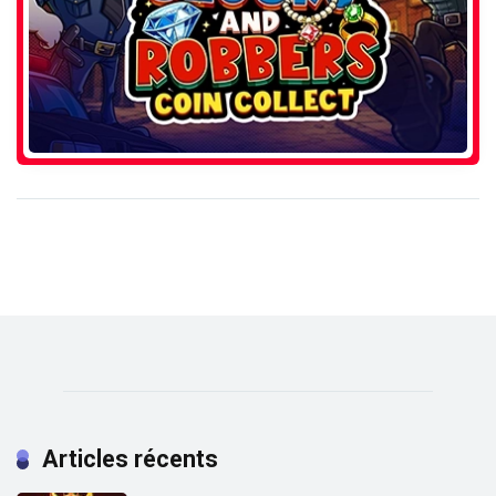
Articles récents