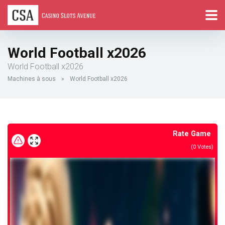
World Football x2026
World Football x2026
Machines à sous
»
World Football x2026
Rate Game
(
0
Votes)