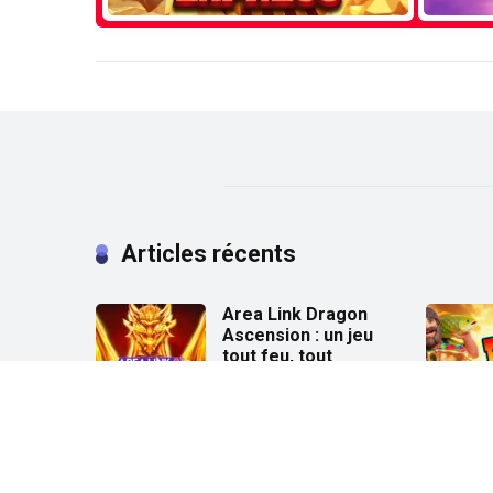
Articles récents
Area Link Dragon
Ascension : un jeu
tout feu, tout
flamme !
19 mai 2026