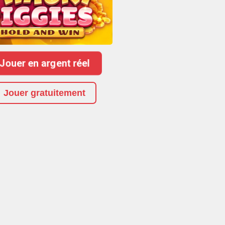
Jouer en argent réel
Jouer gratuitement