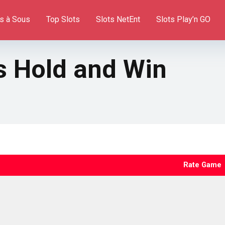
s à Sous
Top Slots
Slots NetEnt
Slots Play’n GO
s Hold and Win
Rate Game