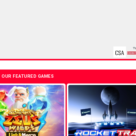
 OUR FEATURED GAMES