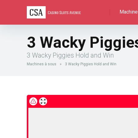
Machine
3 Wacky Piggie
3 Wacky Piggies Hold and Win
Machines à sous
»
3 Wacky Piggies Hold and Win