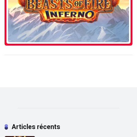
Articles récents