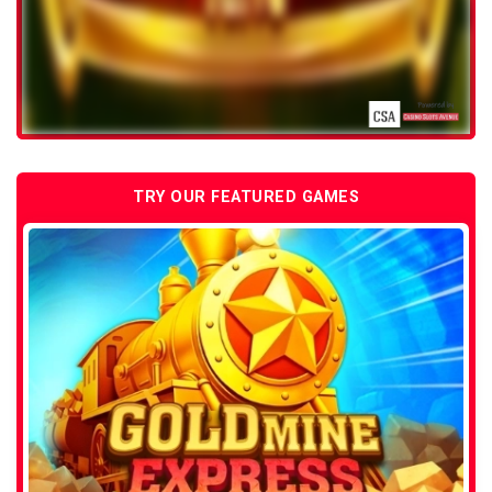
TRY OUR FEATURED GAMES