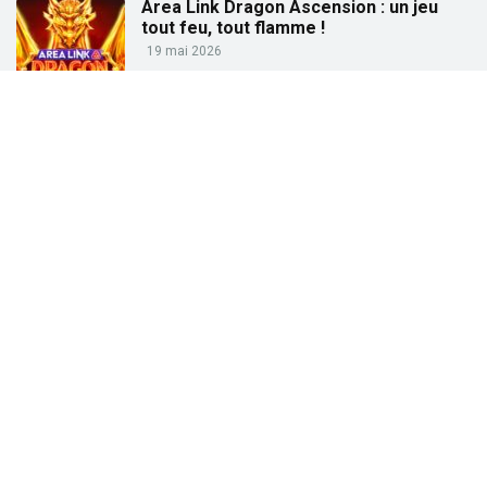
Area Link Dragon Ascension : un jeu
tout feu, tout flamme !
19 mai 2026
Partez à la pêche aux gains avec « Big
Bass Trophy Catch »
21 avril 2026
Partez à la recherche des trésors de
l’Égypte ancienne avec « Tut’s Treasure
Tower » !
25 février 2026
Partez à la conquête des dieux grecs
avec « Gates of Olympus » !
27 janvier 2026