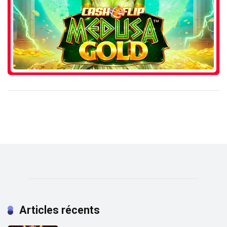
Articles récents