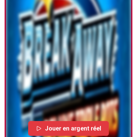
Jouer en argent réel