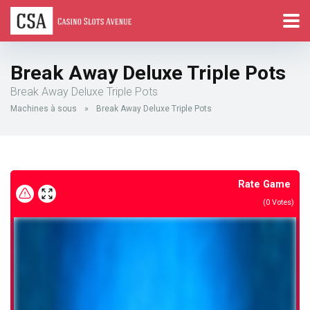
Break Away Deluxe Triple Pots
Break Away Deluxe Triple Pots
Machines à sous
»
Break Away Deluxe Triple Pots
Rate Game
(
0
Votes)