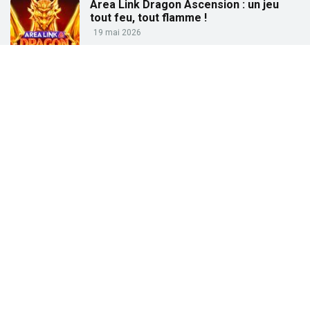
Area Link Dragon Ascension : un jeu
tout feu, tout flamme !
19 mai 2026
Partez à la pêche aux gains avec « Big
Bass Trophy Catch »
21 avril 2026
Partez à la recherche des trésors de
l’Égypte ancienne avec « Tut’s Treasure
Tower » !
25 février 2026
Partez à la conquête des dieux grecs
avec « Gates of Olympus » !
27 janvier 2026