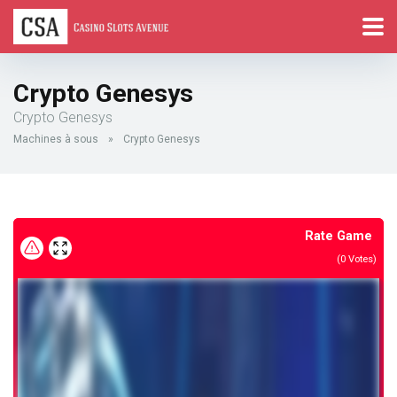
Crypto Genesys
Crypto Genesys
Machines à sous
»
Crypto Genesys
Rate Game
(
0
Votes)