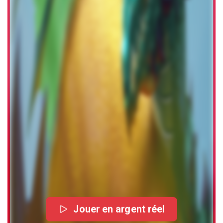
Jouer en argent réel