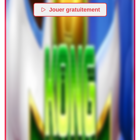
Jouer gratuitement