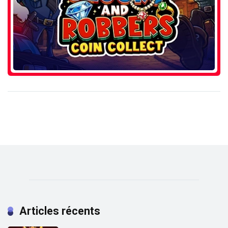
Articles récents