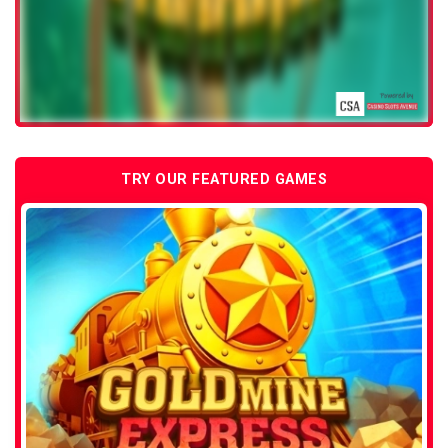
TRY OUR FEATURED GAMES