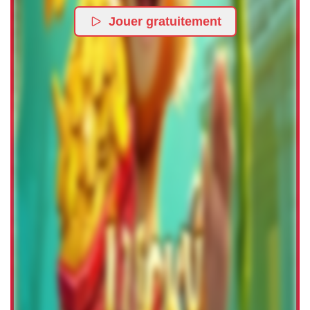
Jouer gratuitement