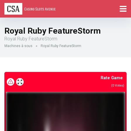
Royal Ruby FeatureStorm
Royal Ruby FeatureStorm
Machines à sous
»
Royal Ruby FeatureStorm
Rate Game
(
0
Votes)