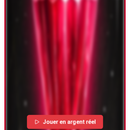
Jouer en argent réel