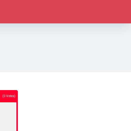
(
0
Votes)