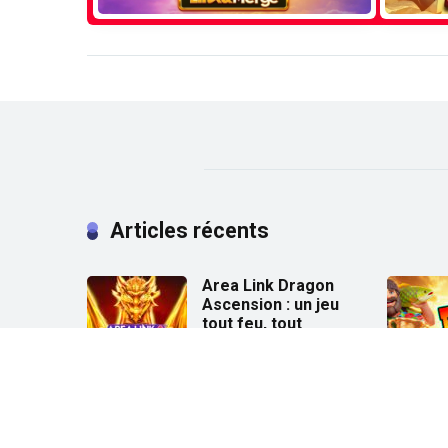
Articles récents
Area Link Dragon
Ascension : un jeu
tout feu, tout
flamme !
19 mai 2026