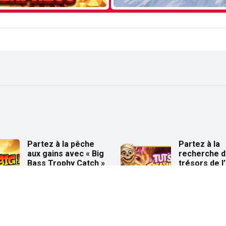
Partez à la pêche
Partez à la
aux gains avec « Big
recherche 
Bass Trophy Catch »
trésors de l
ancienne av
21 avril 2026
« Tut’s Trea
Tower » !
25 février 2026