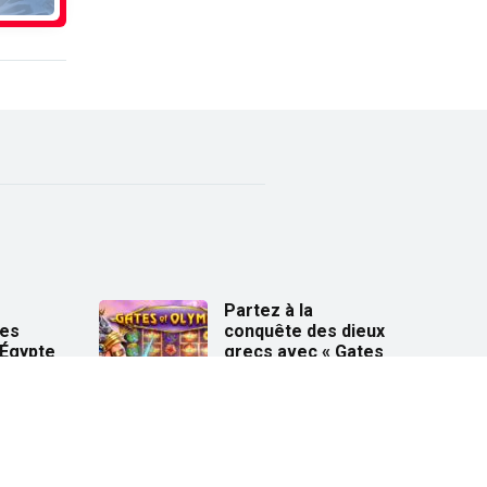
Partez à la
des
conquête des dieux
’Égypte
grecs avec « Gates
ec
of Olympus » !
sure
27 janvier 2026